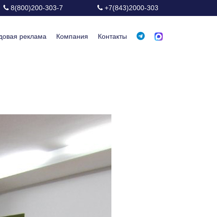
8(800)200-303-7
+7(843)2000-303
довая реклама
Компания
Контакты