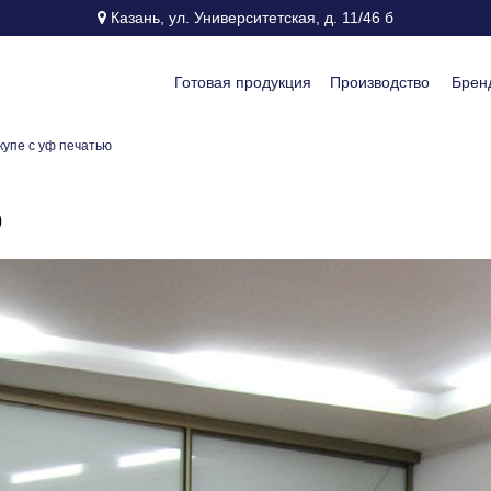
Казань, ул. Университетская, д. 11/46 б
Готовая продукция
Производство
Брен
купе с уф печатью
ю