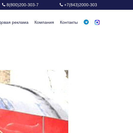
8(800)200-303-7
+7(843)2000-303
довая реклама
Компания
Контакты