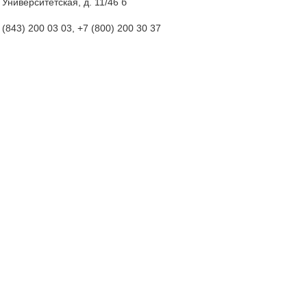
. Университетская, д. 11/46 б
(843
) 200 03 03, +7
(800
) 200 30 37