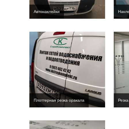
Автонаклейки
Накле
Плоттерная резка оракала
Резка