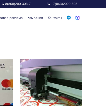
8(800)200-303-7
+7(843)2000-303
довая реклама
Компания
Контакты