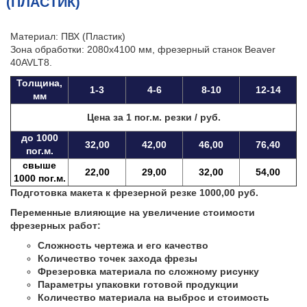
(ПЛАСТИК
)
Материал: ПВХ
(Пластик
)
Зона обработки: 2080х4100 мм, фрезерный станок Beaver
40AVLT8.
Толщина,
1-3
4-6
8-10
12-14
мм
Цена за 1 пог.м. резки / руб.
до 1000
32,00
42,00
46,00
76,40
пог.м.
свыше
22,00
29,00
32,00
54,00
1000 пог.м.
Подготовка макета к фрезерной резке 1000,00 руб.
Переменные влияющие на увеличение стоимости
фрезерных работ:
Сложность чертежа и его качество
Количество точек захода фрезы
Фрезеровка материала по сложному рисунку
Параметры упаковки готовой продукции
Количество материала на выброс и стоимость